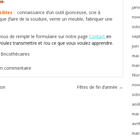
e.
janv
sibles
: connaissance d’un outil (ponceuse, scie à
nov
ique (faire de la soudure, vernir un meuble, fabriquer une
octo
 vous de remplir le formulaire sur notre page
Contact
en
sep
voulez transmettre et /ou ce que vous voulez apprendre.
juin
 Bricothècaires
mai
mar
un commentaire
févr
nov
ion
Fêtes de fin d’année
→
octo
aoû
mai
avri
mar