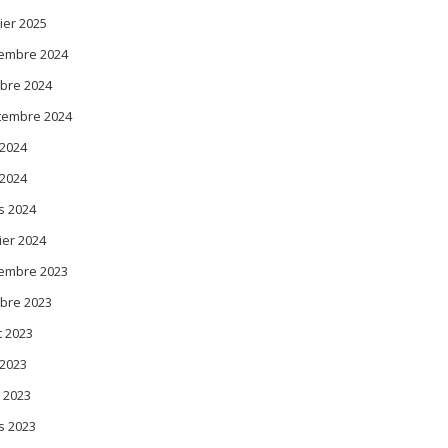
ier 2025
embre 2024
bre 2024
tembre 2024
 2024
 2024
s 2024
ier 2024
embre 2023
bre 2023
t 2023
 2023
l 2023
s 2023