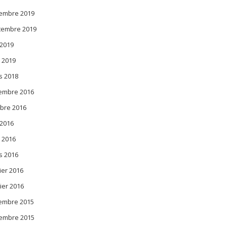
embre 2019
tembre 2019
 2019
l 2019
s 2018
embre 2016
bre 2016
 2016
l 2016
s 2016
ier 2016
ier 2016
embre 2015
embre 2015