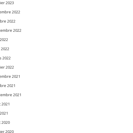
ier 2023
embre 2022
bre 2022
tembre 2022
 2022
l 2022
s 2022
ier 2022
embre 2021
bre 2021
tembre 2021
t 2021
 2021
t 2020
ier 2020