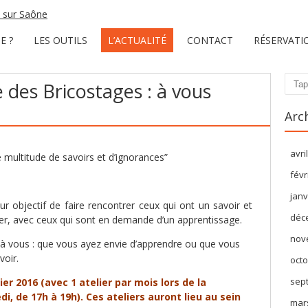
E ?
LES OUTILS
L’ACTUALITÉ
CONTACT
RÉSERVATI
 des Bricostages : à vous
Rech
Arc
avri
 multitude de savoirs et d’ignorances”
févr
janv
ur objectif de faire rencontrer ceux qui ont un savoir et
déc
ger, avec ceux qui sont en demande d’un apprentissage.
nov
à vous : que vous ayez envie d’apprendre ou que vous
voir.
octo
sep
r 2016 (avec 1 atelier par mois lors de la
, de 17h à 19h). Ces ateliers auront lieu au sein
mar