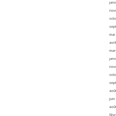
janv
nov
octo
sep
mai
avri
mar
janv
nov
octo
sep
aoû
juin
aoû
févr