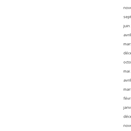
nov
sep
juin
avri
mar
déc
octo
mai
avri
mar
févr
janv
déc
nov