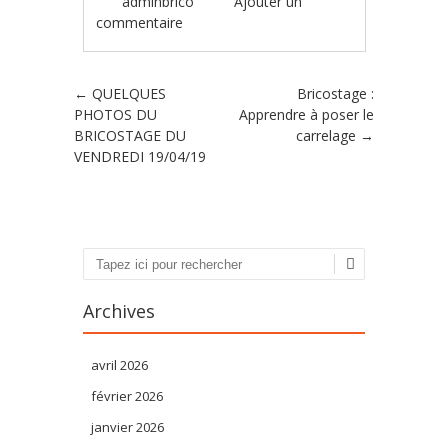
adminbrico
Ajouter un
commentaire
Poster navigation
←
QUELQUES
Bricostage :
PHOTOS DU
Apprendre à poser le
BRICOSTAGE DU
carrelage
→
VENDREDI 19/04/19
Recherche
Archives
avril 2026
février 2026
janvier 2026